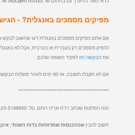
כדאי מאד להיערך גם בתחום של
הנהלת חשבונות
של ה
מפיקים מסמכים באנגלית? - הגיש
אם אתם מפיקים מסמכים באנגלית דעו שחשוב לבקש איש
להפיק מסמכים רק בעברית או בערבית, אבל לא באנגלי
את
הבקשה הזו
לפקיד השומה שלכם.
אם לא תקבלו תשובה, אז 90 ימים לאחר משלוח הבקשה היא תאושר אוטומטית.
**************************************************
הנה המלצות שכתב רו"ח אריה רותם, טל: 03-5188855, 050-6416171
חשוב להבין
שההכנסות שמדווחות בדוח השנתי
,
אינן