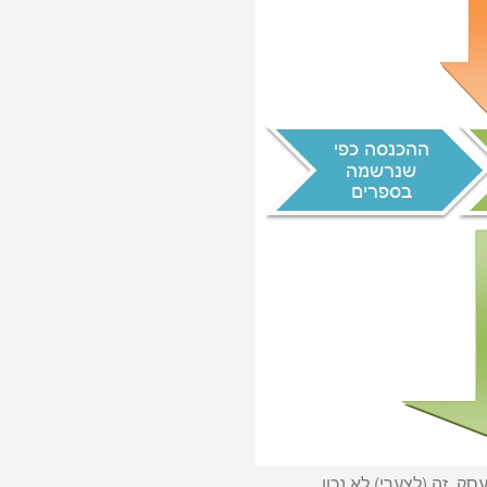
. זה (לצערי) לא נכון.